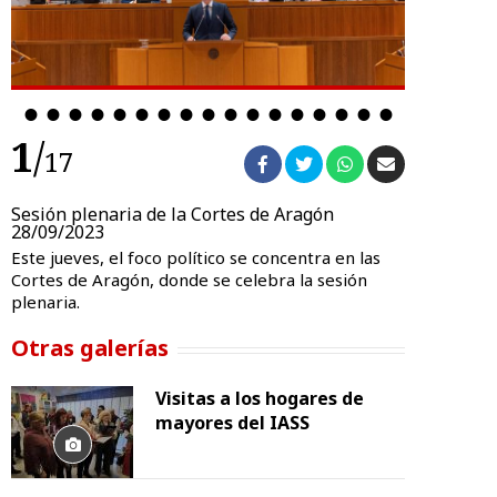
1
/
1
17
Sesión plenaria de la Cortes de Aragón
Sesión ple
28/09/2023
28/09/202
Este jueves, el foco político se concentra en las
Este jueves,
Cortes de Aragón, donde se celebra la sesión
Cortes de A
plenaria.
plenaria.
Otras galerías
Visitas a los hogares de
mayores del IASS