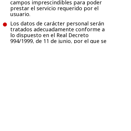
campos imprescindibles para poder
prestar el servicio requerido por el
usuario.
Los datos de carácter personal serán
tratados adecuadamente conforme a
lo dispuesto en el Real Decreto
994/1999, de 11 de junio, por el que se
aprueba el Reglamento de medidas
de seguridad de los ficheros
automatizados que contengan datos
de carácter personal, tomándose las
medidas de seguridad necesarias
para evitar su alteración, pérdida,
tratamiento o acceso no autorizado
por parte de terceros. Los datos de
carácter personal sólo podrán ser
cedidos, según lo dispuesto en el
artículo 11 de la Ley Orgánica 15/1999
de 13 de diciembre, para el
cumplimiento de fines directamente
relacionados con las funciones
legítimas del cedente y del cesionario