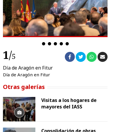
1
/
1
5
Día de Aragón en Fitur
Día de Ara
Día de Aragón en Fitur
Día de Arag
Otras galerías
Visitas a los hogares de
mayores del IASS
Consolidación de obras