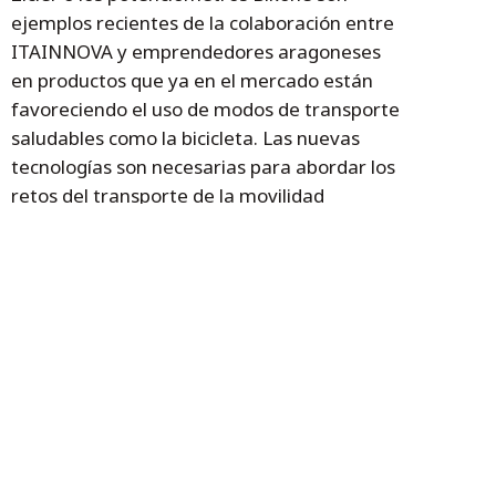
ejemplos recientes de la colaboración entre
ITAINNOVA y emprendedores aragoneses
en productos que ya en el mercado están
favoreciendo el uso de modos de transporte
saludables como la bicicleta. Las nuevas
tecnologías son necesarias para abordar los
retos del transporte de la movilidad
sostenible, enfocadas hacia una visión
colectiva del problema, involucrando a la
sociedad, las empresas y las instituciones en
la co-creación de soluciones. De esta forma,
las soluciones tecnológicas desarrolladas
tendrán una adopción temprana por el
usuario y alcanzarán un alto impacto en los
objetivos de sostenibilidad. En este
contexto, de forma transversal a las líneas
tecnológicas, desde la Misión Tecnológica en