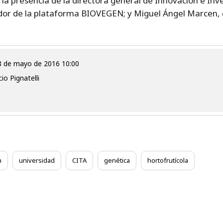
la presencia de la directora general de Innovación e Inv
or de la plataforma BIOVEGEN; y Miguel Ángel Marcen, 
 18 de mayo de 2016 10:00
io Pignatelli
n
universidad
CITA
genética
hortofrutícola