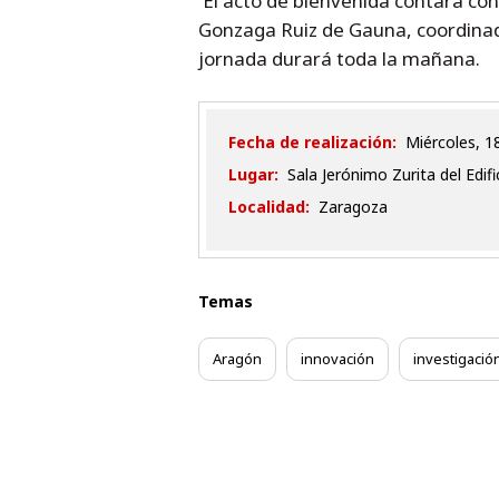
El acto de bienvenida contará con 
Gonzaga Ruiz de Gauna, coordinad
jornada durará toda la mañana.
Fecha de realización:
miércoles,
Lugar:
Sala Jerónimo Zurita del Edific
Localidad:
Zaragoza
Temas
Aragón
innovación
investigació