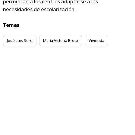
permitirán a los centros adaptarse a las
necesidades de escolarización.
Temas
José Luis Soro
María Victoria Broto
Vivienda
emergencia social
Decreto Ley de Emergencia Social
pobreza energétic