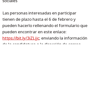
sociales
Las personas interesadas en participar
tienen de plazo hasta el 6 de febrero y
pueden hacerlo rellenando el formulario que
pueden encontrar en este enlace:
https://bit.ly/3iZLjjc
; enviando la información
de la candidatura a la dirección de correo
electrónico: premioscuartopilar@aragon.es;
o mandando un correo postal a: Instituto
Aragonés de Servicios Sociales. Premios
Cuarto Pilar, Plaza Ntra Sra. del Pilar nº3,
50004-Zaragoza.
Para obtener más información:
https://www.aragon.es/-/convocatoria-de-la-
vi-edicion-de-los-premios-cuarto-pilar