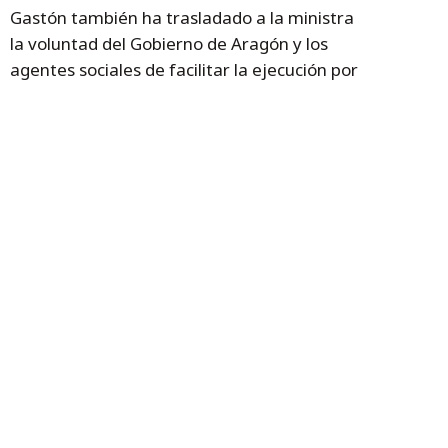
Gastón también ha trasladado a la ministra
la voluntad del Gobierno de Aragón y los
agentes sociales de facilitar la ejecución por
parte de las empresas del 0,7% de las
nóminas de los trabajadores destinado a
formación. Tanto Magdalena Valerio como
su equipo han compartido la necesidad de
“rebajar los requisitos y exigencias de la
normativa aprobada en la anterior
legislatura para que tanto empresas como
trabajadores puedan utilizar esa cuota para
lo que realmente está destinada: la
formación en las empresas”, ha explicado la
consejera tras la reunión, y se han
comprometido a estudiarlo.
Temas