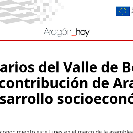
arios del Valle de 
 contribución de A
esarrollo socioecon
conocimiento este lunes en el marco de la asamblea