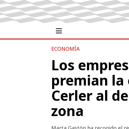
ECONOMÍA
Los empres
premian la
Cerler al d
zona
Marta Gastón ha recogido el re