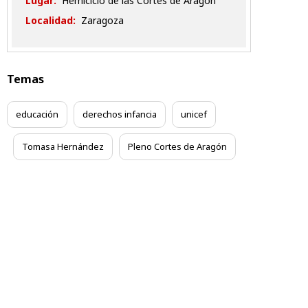
Lugar:
Hemiciclo de las Cortes de Aragón
Localidad:
Zaragoza
Temas
educación
derechos infancia
unicef
Tomasa Hernández
Pleno Cortes de Aragón
Contacta
Aviso legal
Condiciones Generales
Accesibilidad