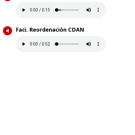
Faci. Reordenación CDAN
Faci. Resoluciones patronato
*Se adjuntan audios del consejero de
Educación, Cultura y Deporte, Felipe Faci, y
del alcalde de Huesca, Luis Felipe.
Temas