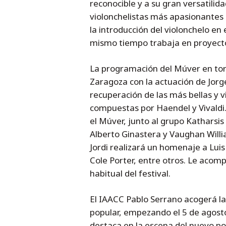
reconocible y a su gran versatili
violonchelistas más apasionantes 
la introducción del violonchelo en 
mismo tiempo trabaja en proyect
La programación del Múver en torn
Zaragoza con la actuación de Jorge 
recuperación de las más bellas y v
compuestas por Haendel y Vivaldi.
el Múver, junto al grupo Katharsi
Alberto Ginastera y Vaughan Willia
Jordi realizará un homenaje a Lui
Cole Porter, entre otros. Le aco
habitual del festival.
El IAACC Pablo Serrano acogerá l
popular, empezando el 5 de agosto
destaca en la escena del nuevo p