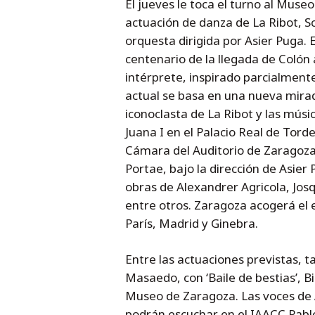
El jueves le toca el turno al Mus
actuación de danza de La Ribot, 
orquesta dirigida por Asier Puga.
centenario de la llegada de Colón
intérprete, inspirado parcialmente 
actual se basa en una nueva mirada
iconoclasta de La Ribot y las músi
Juana I en el Palacio Real de Torde
Cámara del Auditorio de Zaragoza
Portae, bajo la dirección de Asier
obras de Alexandrer Agricola, Josq
entre otros. Zaragoza acogerá el 
París, Madrid y Ginebra.
Entre las actuaciones previstas,
Masaedo, con ‘Baile de bestias’, B
Museo de Zaragoza. Las voces de A
podrán escuchar en el IAACC Pabl