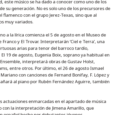
dad, este músico se ha dado a conocer como uno de los
de su generación. No es solo uno de los precursores de
el flamenco con el grupo Jerez-Texas, sino que al
os muy variados.
o a la lírica comienza el 5 de agosto en el Museo de
Franco y El Trovar. Interpretarán ‘Ciel e Terra’, una
irtuosas arias para tenor del barroco tardío,
 El 19 de agosto, Eugenia Boix, soprano ya habitual en
s Ensemble, interpretará obras de Gustav Holst,
ms, entre otros. Por último, el 26 de agosto Ismael
s Mariano con canciones de Fernand Bonifay, F. López y
mpañará al piano por Rubén Fernández Aguirre, también
as actuaciones enmarcadas en el apartado de música
 con la interpretación de Jimena Amarillo, que
op español hecho por debutantes jóvenes,