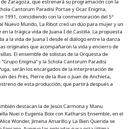
eo de Zaragoza, que estrenará su programación con la
Schola Cantorum Paradisi Portae y Ocaz Enigma,
 En 1991, coincidiendo con la conmemoración del 5º
 al Nuevo Mundo, La Ribot creó un dúo para mujer y un
en la trágica vida de Juana I de Castilla. La propuesta
 a la vida de Juana I desde el diálogo entre la danza
cas originales que acompañaron la vida y encierro de
sillas. El ensemble de solistas de la Orquesta de
 “Grupo Enigma” y la Schola Cantorum Paradisi
 Puga, serán los encargados de la interpretación de
uin des Prés, Pierre de la Rue o Juan de Anchieta,
estreno de esta producción, que partirá después a
 también destacan la de Jesús Carmona y Manu
iella Nuei o Eugenia Boix con Katharsis Ensemble, en el
lice Wonder, Jimena Amarillo y La Bien Querida se
o Serrano. Aunque las entradas para esta última