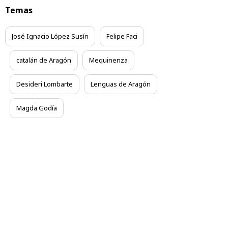
Temas
José Ignacio López Susín
Felipe Faci
catalán de Aragón
Mequinenza
Desideri Lombarte
Lenguas de Aragón
Magda Godía
Contacta
Aviso legal
Condiciones Generales
Accesibilidad