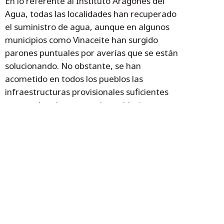
En lo referente al Instituto Aragonés del
Agua, todas las localidades han recuperado
el suministro de agua, aunque en algunos
municipios como Vinaceite han surgido
parones puntuales por averías que se están
solucionando. No obstante, se han
acometido en todos los pueblos las
infraestructuras provisionales suficientes
para poder abastecer a las poblaciones y
solo queda pendiente ejecutar obras
definitivas en algunos puntos concretos.
La fase de normalización es la que prosigue
a la de emergencia y se prolongará hasta el
restablecimiento de las condiciones mínimas
imprescindibles para un retorno a la
normalidad y de los servicios esenciales en
las zonas afectadas. Está integrada por el