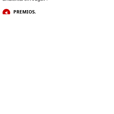
PREMIOS.
La directora general de Educación
Ambiental, Raquel Giménez (I).
COMPROMISO.
La directora general de Educación
Ambiental, Raquel Giménez (II).
ACTO.
La directora general de Educación
Ambiental, Raquel Giménez (III).