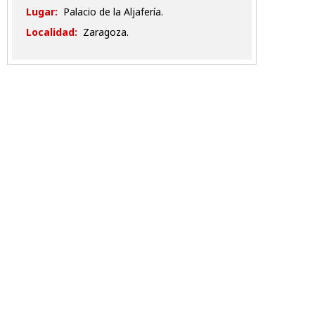
Lugar:
Palacio de la Aljafería.
Localidad:
Zaragoza.
Temas
Día de Aragón
San Jorge
Jorge Azcón
Día de Aragón 2024
Contacta
Aviso legal
Condiciones Generales