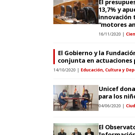
El presupue
13,7% y apue
innovación 
“motores an
16/11/2020
|
Cien
El Gobierno y la Fundaci
conjunta en actuaciones p
14/10/2020
|
Educación, Cultura y Dep
Unicef dona
para los ni
04/06/2020
|
Ciu
El Observat
Información