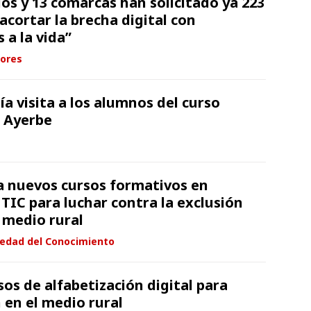
os y 13 comarcas han solicitado ya 223
acortar la brecha digital con
 a la vida”
ores
a visita a los alumnos del curso
e Ayerbe
a nuevos cursos formativos en
TIC para luchar contra la exclusión
l medio rural
iedad del Conocimiento
os de alfabetización digital para
 en el medio rural