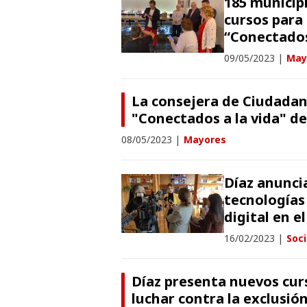
185 municipi
cursos para 
“Conectados
09/05/2023
|
May
La consejera de Ciudadaní
"Conectados a la vida" d
08/05/2023
|
Mayores
Díaz anunci
tecnologías 
digital en e
16/02/2023
|
Soc
Díaz presenta nuevos curs
luchar contra la exclusión