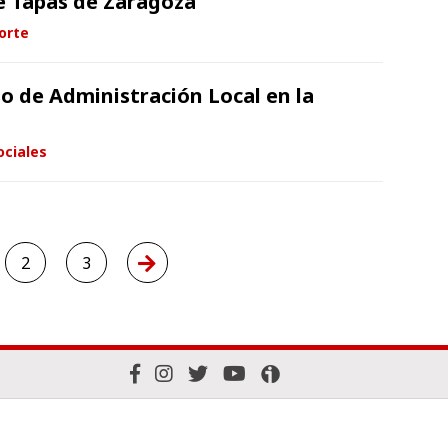
e Tapas de Zaragoza
orte
o de Administración Local en la
ociales
2
3