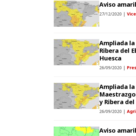
Aviso amaril
27/12/2020
|
Vice
Ampliada la 
Ribera del 
Huesca
26/09/2020
|
Pres
Ampliada la
Maestrazgo,
y Ribera del
26/09/2020
|
Agr
Aviso amari