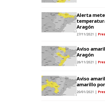
Alerta mete
temperatura
Aragón
27/11/2021
|
Pres
Aviso amaril
Aragón
26/11/2021
|
Pres
Aviso amaril
amarillo po
20/01/2021
|
Pres