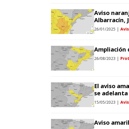
Aviso naran
Albarracín, 
26/01/2025
|
Avi
Ampliación 
26/08/2023
|
Prot
El aviso ama
se adelanta
15/05/2023
|
Avi
Aviso amaril