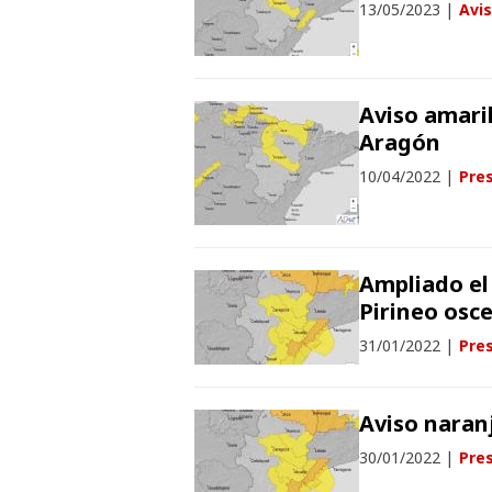
13/05/2023
|
Avi
Aviso amaril
Aragón
10/04/2022
|
Pres
Ampliado el 
Pirineo osc
31/01/2022
|
Pres
Aviso naranj
30/01/2022
|
Pres