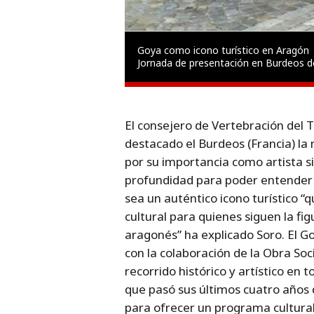
Goya como icono turístico en Aragón
Jornada de presentación en Burdeos de 
El consejero de Vertebración del Te
destacado el Burdeos (Francia) la 
por su importancia como artista s
profundidad para poder entender
sea un auténtico icono turístico “
cultural para quienes siguen la fig
aragonés” ha explicado Soro. El G
con la colaboración de la Obra So
recorrido histórico y artístico en t
que pasó sus últimos cuatro años d
para ofrecer un programa cultural