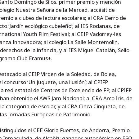
 Santo Domingo de Silos, primer premio y mención
 colegio Nuestra Señora de la Merced, accésit de
remio a clubes de lectura escolares; al CRA Cerro de
to ‘Jardín ecológico cubeleño’; al IES Rodanas, de
rnational Youth Film Festival; al CEIP Vadorrey-les
anza Innovadora; al colegio La Salle Montemolin,
erechos de la infancia, y al IES Miguel Catalán, Sello
ograma Club Eramus+.
estacado al CEIP Virgen de la Soledad, de Bolea,
 concurso ‘Un juguete, una ilusión’; al CPIFP
 red estatal de Centros de Excelencia de FP; al CPIFP
han obtenido el AWS Jam Nacional; al CRA Arco Iris, de
la categoría de escolar, y al CRA Cinca Cinqueta, de
las Jornadas Europeas de Patrimonio.
distinguidos el CEE Gloria Fuertes, de Andorra, Premio
 La Inmaculada, de Alcañiz; ganador autonómico en ESO