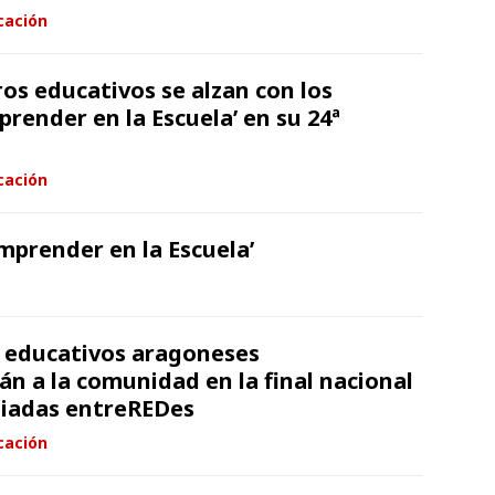
cación
os educativos se alzan con los
render en la Escuela’ en su 24ª
cación
mprender en la Escuela’
 educativos aragoneses
án a la comunidad en la final nacional
piadas entreREDes
cación