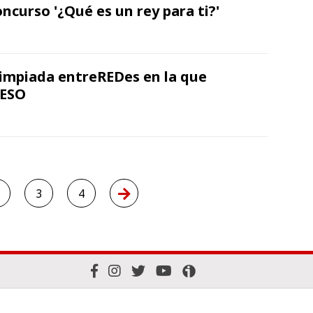
ncurso '¿Qué es un rey para ti?'
limpiada entreREDes en la que
 ESO
3
4