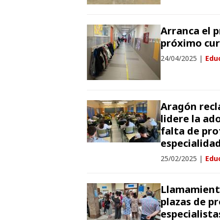
Arranca el p
próximo cur
24/04/2025
|
Edu
Aragón recl
lidere la ad
falta de pr
especialida
25/02/2025
|
Edu
Llamamiento
plazas de pr
especialista