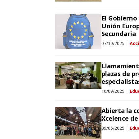
El Gobierno
Unión Europ
Secundaria
07/10/2025
|
Acci
Llamamiento
plazas de pr
especialista
10/09/2025
|
Edu
Abierta la 
Xcelence de
09/05/2025
|
Edu