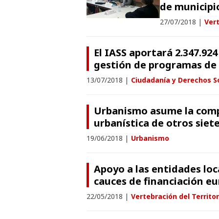
de municipi
27/07/2018
|
Vert
El IASS aportará 2.347.924
gestión de programas de s
13/07/2018
|
Ciudadanía y Derechos S
Urbanismo asume la compe
urbanística de otros siet
19/06/2018
|
Urbanismo
Apoyo a las entidades loca
cauces de financiación e
22/05/2018
|
Vertebración del Territor