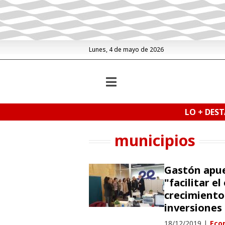
Lunes, 4 de mayo de 2026
LO + DES
municipios
Gastón apue
"facilitar e
crecimiento 
inversiones
18/12/2019
|
Econ